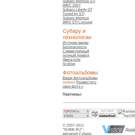
Subaru Impreza STi
WRC 2007
Subaru Liberty GT
Tuned by STI
Subaru Impreza
WRX STI Concept
Субару и
технологии
История марки
Безопасность
Симметричный
полный привод
Двигатели
Si-drive
Фотоальбомы
Ваши фотоальбомы
(новое)
Разместить
свои фото »
Партнеры:
© 2007-2011
"SUBIK.RU" -
Дизай
автоклуб Субару