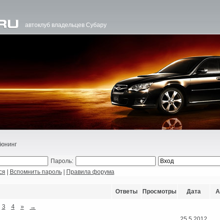
автоклуб владельцев Субару
Тюнинг
Пароль:
ся
|
Вспомнить пароль
|
Правила форума
Ответы
Просмотры
Дата
А
3
4
»
→
25.5.2012