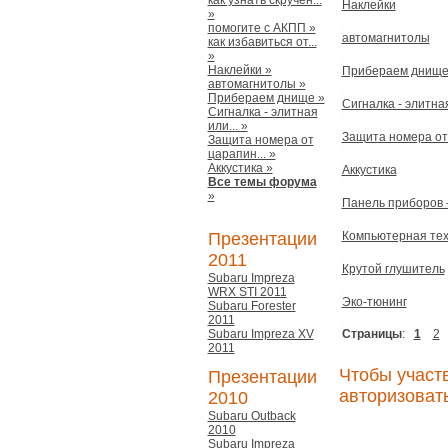
как узнать скручен...
Наклейки
»
помогите с АКПП »
автомагнитолы
как избавиться от...
»
Наклейки »
Прибераем днищ
автомагнитолы »
Прибераем днище »
Сигналка - элитна
Сигналка - элитная
или... »
Защита номера от
Защита номера от
царапин... »
Аккустика »
Аккустика
Все темы форума
»
Панель приборов -
Презентации
Компьютерная тех
2011
Крутой глушитель
Subaru Impreza
WRX STI 2011
Эко-тюнинг
Subaru Forester
2011
Subaru Impreza XV
Страницы
:
1
2
2011
Чтобы участ
Презентации
авторизоват
2010
Subaru Outback
2010
Subaru Impreza