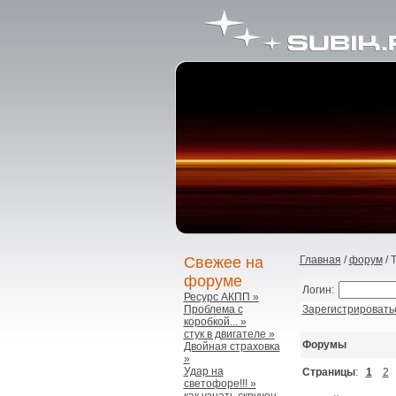
Свежее на
Главная
/
форум
/ 
форуме
Логин:
Ресурс АКПП »
Проблема с
Зарегистрировать
коробкой... »
стук в двигателе »
Форумы
Двойная страховка
»
Удар на
Страницы
:
1
2
светофоре!!! »