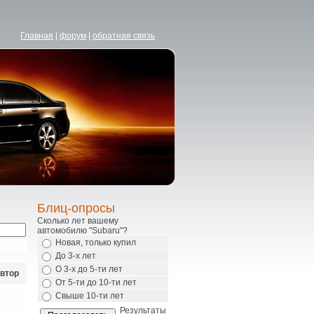
Главная
|
форум
|
обратная связь
Блиц-опросы
Сколько лет вашему
автомобилю "Subaru"?
Новая, только купил
До 3-х лет
О 3-х до 5-ти лет
втор
От 5-ти до 10-ти лет
Свыше 10-ти лет
Результаты