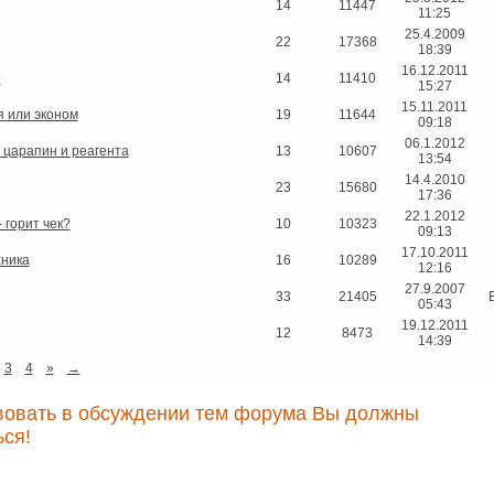
14
11447
11:25
25.4.2009
22
17368
18:39
16.12.2011
е
14
11410
15:27
15.11.2011
я или эконом
19
11644
09:18
06.1.2012
 царапин и реагента
13
10607
13:54
14.4.2010
23
15680
17:36
22.1.2012
 горит чек?
10
10323
09:13
17.10.2011
ника
16
10289
12:16
27.9.2007
33
21405
05:43
19.12.2011
12
8473
14:39
3
4
»
→
вовать в обсуждении тем форума Вы должны
ься!