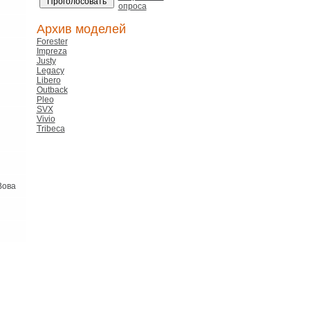
опроса
Архив моделей
Forester
Impreza
Justy
Legacy
Libero
Outback
Pleo
SVX
Vivio
Tribeca
Вова