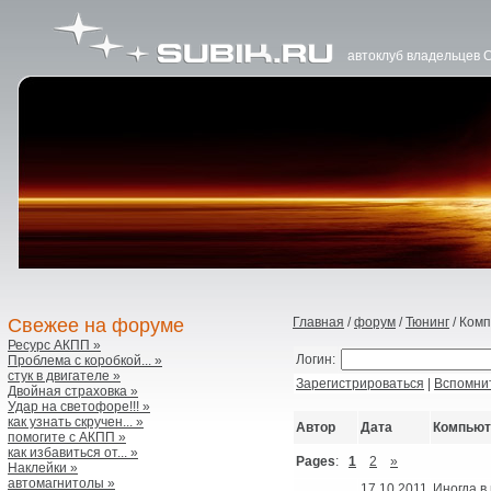
автоклуб владельцев 
Свежее на форуме
Главная
/
форум
/
Тюнинг
/ Ком
Ресурс АКПП »
Логин:
Проблема с коробкой... »
стук в двигателе »
Зарегистрироваться
|
Вспомни
Двойная страховка »
Удар на светофоре!!! »
как узнать скручен... »
Автор
Дата
Компьют
помогите с АКПП »
как избавиться от... »
Pages
:
1
2
»
Наклейки »
автомагнитолы »
17.10.2011
Иногда в