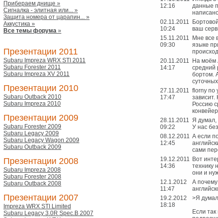
Прибераем днище »
12:16
данные п
Сигналка - элитная или... »
написано
Защита номера от царапин... »
02.11.2011
Бортовой
Аккустика »
10:24
ваш серв
Все темы форума
»
15.11.2011
Мне все 
09:30
языке пр
Презентации 2011
происход
Subaru Impreza WRX STI 2011
20.11.2011
На моём 
Subaru Forester 2011
14:17
средний р
Subaru Impreza XV 2011
бортом. 
суточных
Презентации 2010
27.11.2011
florny п
Subaru Outback 2010
17:47
зависит.
Subaru Impreza 2010
Россию с
конвейер
Презентации 2009
28.11.2011
Я думал,
Subaru Forester 2009
09:22
У нас бе
Subaru Legacy 2009
08.12.2011
А если п
Subaru Legacy Wagon 2009
12:45
английск
Subaru Outback 2009
сами пер
19.12.2011
Вот инте
Презентации 2008
14:36
технику 
Subaru Impreza 2008
они и ну
Subaru Forester 2008
12.1.2012
А почему
Subaru Outback 2008
11:47
английск
Презентации 2007
19.2.2012
>Я думал
18:18
Impreza WRX STI Limited
Если так
Subaru Legacy 3.0R Spec.B 2007