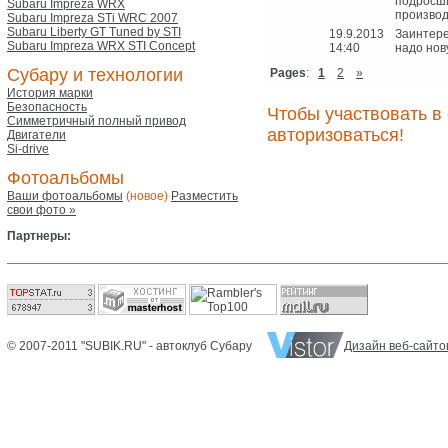
подросши
Subaru Impreza WRX
производ
Subaru Impreza STi WRC 2007
Subaru Liberty GT Tuned by STI
19.9.2013
Заинтере
Subaru Impreza WRX STI Concept
14:40
надо нов
Субару и технологии
Pages
:
1
2
»
История марки
Безопасность
Чтобы участвовать 
Симметричный полный привод
авторизоваться!
Двигатели
Si-drive
Фотоальбомы
Ваши фотоальбомы
(новое)
Разместить
свои фото »
Партнеры:
© 2007-2011 "SUBIK.RU" - автоклуб Субару
Дизайн веб-сайто