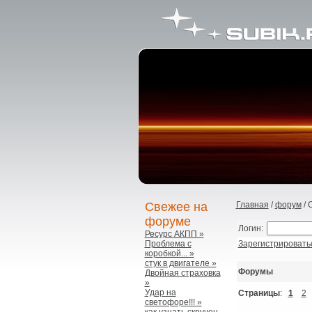
Свежее на
Главная
/
форум
/ 
форуме
Логин:
Ресурс АКПП »
Проблема с
Зарегистрировать
коробкой... »
стук в двигателе »
Форумы
Двойная страховка
»
Удар на
Страницы
:
1
2
светофоре!!! »