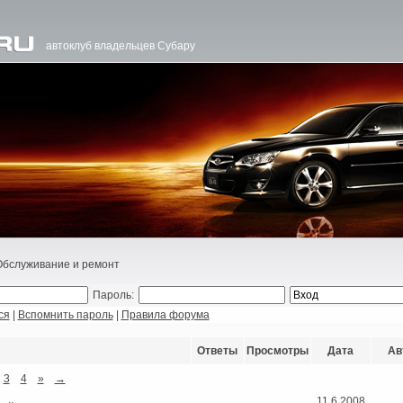
автоклуб владельцев Субару
Обслуживание и ремонт
Пароль:
ся
|
Вспомнить пароль
|
Правила форума
Ответы
Просмотры
Дата
Ав
3
4
»
→
11.6.2008