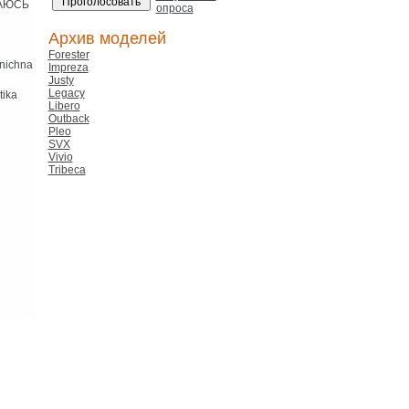
АЮСЬ
опроса
Архив моделей
Forester
nichna
Impreza
Justy
Legacy
tika
Libero
Outback
Pleo
SVX
Vivio
Tribeca