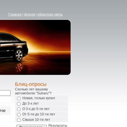
Главная
|
форум
|
обратная связь
Блиц-опросы
Сколько лет вашему
автомобилю "Subaru"?
Новая, только купил
До 3-х лет
О 3-х до 5-ти лет
тор
От 5-ти до 10-ти лет
Свыше 10-ти лет
Результаты