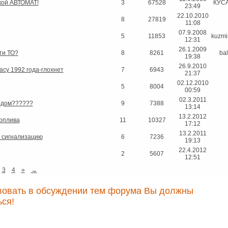
кой АВТОМАТ!
3
67528
КУС
23:49
22.10.2010
8
27819
11:08
07.9.2008
5
11853
kuzmi
12:31
26.1.2009
ти ТО?
8
8261
bal
19:38
26.9.2010
cy 1992 года-глохнет
7
6943
21:37
02.12.2010
5
8004
00:59
02.3.2011
ходом??????
9
7388
13:14
13.2.2012
оплива
11
10327
17:12
13.2.2011
 сигнализацию
6
7236
19:13
22.4.2012
2
5607
12:51
3
4
»
→
вовать в обсуждении тем форума Вы должны
ься!