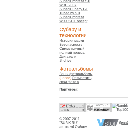
Subaru Impreza STi
WRC 2007
Subaru Liberty GT
Tuned by STI
Subaru Impreza
WRX STI Concept
Субару и
технологии
История марки
Безопасность
Симметричный
полный привод
Двигатели
Si-drive
Фотоальбомы
Ваши фотоальбомы
(новое)
Разместить
свои фото »
Партнеры:
© 2007-2011
"SUBIK.RU" -
Дизай
автоклуб Субару