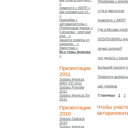
как узнать скручен...
Проблема с короб
»
помогите с АКПП »
стук в двигателе
как избавиться от...
»
Наклейки »
помогите с АКПП
автомагнитолы »
Прибераем днище »
Где в Москве прой
Сигналка - элитная
или... »
SOS!!!SUBARU lega
Защита номера от
царапин... »
Аккустика »
печка салона!!!
Все темы форума
»
что делать с рас
Презентации
Большой расход т
2011
Помогите выбрать
Subaru Impreza
WRX STI 2011
акп трибека
Subaru Forester
2011
Subaru Impreza XV
Страницы
:
1
2
2011
Чтобы участ
Презентации
авторизоват
2010
Subaru Outback
2010
Subaru Impreza